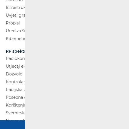
Infrastruktura
Uvjeti gradnje
Propisi
Ured za širokopojasnost (BCO)
Kibernetička sigurnost
RF spektar
Radiokomunikacije i radiodifuzija
Utjecaj elektromagnetskih polja (EMP)
Dozvole
Kontrola spektra
Radijska oprema
Posebna ovlaštenja
Korištenje WAS/RLAN radijske opreme
Svemirske radijske komunikacije
Mape pokrivenosti