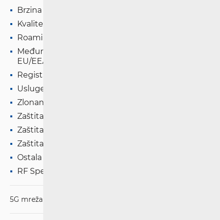
Brzina pristupa internetu u nepokretnoj mreži
Kvaliteta usluge u pokretnoj mreži
Roaming u zemljama EU/EEA
Međunarodni pozivi i SMS poruke u druge zemlje
EU/EEA
Registar "NE ZOVI"
Usluge s posebnom tarifom
Zlonamjerne i neželjene EK
Zaštita prava osoba s invaliditetom
Zaštita djece na internetu
Zaštita od prekomjerne potrošnje
Ostala pitanja
RF Spektar
5G mreža