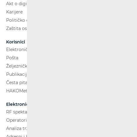
Akt o digitalnim uslugama
Karijere
Političko oglašavanje
Zaštita osobnih podataka
Korisnici
Elektroničke komunikacije
Pošta
Željeznički putnički prijevoz
Publikacije
Česta pitanja
HAKOMetar
Elektroničke komunikacije
RF spektar
Operatori i usluge
Analiza tržišta
Adresni i brojevni prostor