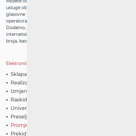
Možete od svog operatora tražiti besplatno uključenje
usluge obavještavanja o prenesenom broju. Putem
glasovne poruke zaprimat ćete obavijesti o mreži
operatora u kojoj se nalazi broj koji pozivate.
Dodatno, u aplikaciji
e-Prenosivost
na HAKOM-ovoj
internetskoj stranici možete provjeriti status prijenosa
broja, kao i mrežu u kojoj se određeni broj trenutno nalazi.
Elektroničke komunikacije
Sklapanje ugovora
Realizacija usluge u nepokretnoj mreži
Izmjena ugovornih uvjeta
Raskid ugovora
Univerzalna usluga
Preseljenje usluge
Promjena operatora i prenosivost broja
Prekid usluge (kvar) u nepokretnoj mreži