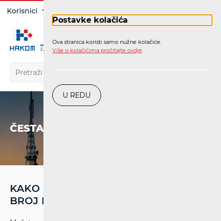
Prijava
Korisnici
Operatori
Postavke kolačića
Ova stranica koristi samo nužne kolačiće.
HR
Više o kolačićima pročitajte ovdje
U REDU
ČESTA PITANJA
KAKO ĆU ZNATI U KOJOJ JE MREŽI
BROJ KOJI ZOVEM?